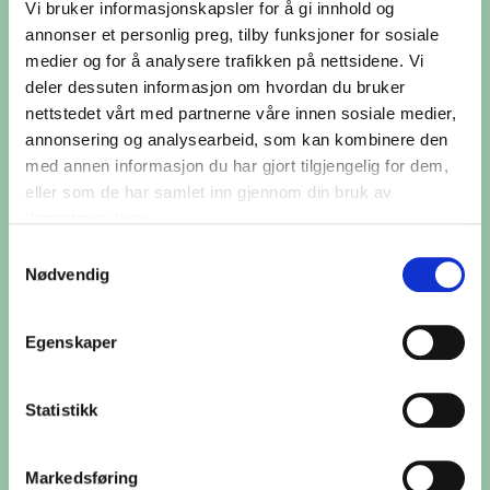
Vi bruker informasjonskapsler for å gi innhold og
annonser et personlig preg, tilby funksjoner for sosiale
medier og for å analysere trafikken på nettsidene. Vi
deler dessuten informasjon om hvordan du bruker
nettstedet vårt med partnerne våre innen sosiale medier,
annonsering og analysearbeid, som kan kombinere den
O
R
N
G
S
G
E
R
J
Ø
med annen informasjon du har gjort tilgjengelig for dem,
eller som de har samlet inn gjennom din bruk av
I
L
V
L
E
H
E
R
R
A
E
G
tjenestene deres.
Samtykkevalg
Nødvendig
35
personer gjør Norge villere
Egenskaper
Bli med og hjelp naturens superhelter. La
Statistikk
oss skape bievennlige hager og balkonger
over hele landet!
Markedsføring