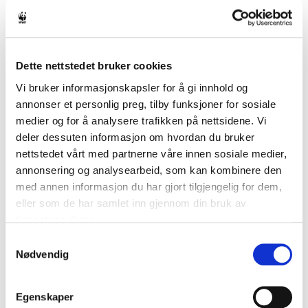
Når du signerer samtykker du til at WWF Verdens naturfond
lagrer din kontaktinformasjon for å holde deg oppdatert om
vårt arbeid for verdens natur og dyr, i henhold til vår
personvernpolicy
. Du kan når som helst takke nei til
informasjon fra oss.
Dette nettstedet bruker cookies
Vi bruker informasjonskapsler for å gi innhold og
annonser et personlig preg, tilby funksjoner for sosiale
medier og for å analysere trafikken på nettsidene. Vi
deler dessuten informasjon om hvordan du bruker
nettstedet vårt med partnerne våre innen sosiale medier,
annonsering og analysearbeid, som kan kombinere den
med annen informasjon du har gjort tilgjengelig for dem,
eller som de har samlet inn gjennom din bruk av
tjenestene deres.
Samtykkevalg
Nødvendig
Egenskaper