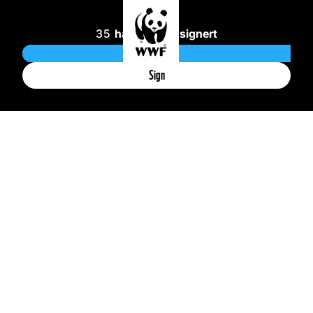
35
har allerede signert
Sign
LA VEIKANTENE BLOMSTRE –
FOR INSEKTENE!
Vi trenger nye retningslinjer for
kantslått som tar bedre vare
på insektene våre, og vi trenger dem
NÅ – før vi mister flere verdifulle arter.
Signer og bli med på å gi insektene en
sjanse. Sammen kan vi sørge for at
norske veikanter summer av liv!
35
signaturer