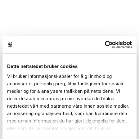
Når du signerer samtykker du til at WWF Verdens naturfond
lagrer din kontaktinformasjon for å holde deg oppdatert om
vårt arbeid for verdens natur og dyr, i henhold til vår
personvernpolicy
. Du kan når som helst takke nei til
informasjon fra oss.
Dette nettstedet bruker cookies
Vi bruker informasjonskapsler for å gi innhold og
annonser et personlig preg, tilby funksjoner for sosiale
medier og for å analysere trafikken på nettsidene. Vi
deler dessuten informasjon om hvordan du bruker
nettstedet vårt med partnerne våre innen sosiale medier,
annonsering og analysearbeid, som kan kombinere den
med annen informasjon du har gjort tilgjengelig for dem,
eller som de har samlet inn gjennom din bruk av
tjenestene deres.