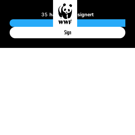
35
har allerede signert
Sign
KJÆRE POLITIKERE: IKKE DRIT I
HAVET!
Verdens hav tåler ikke mer dritt. Under
havoverflaten utspiller det seg en stille
krise. Overfiske, plastforurensning og
klimaendringer er bare noe av det som
truer havet. Signer oppropet og bli med
på å kreve at politikerne ikke driter i
havet.
35
signaturer